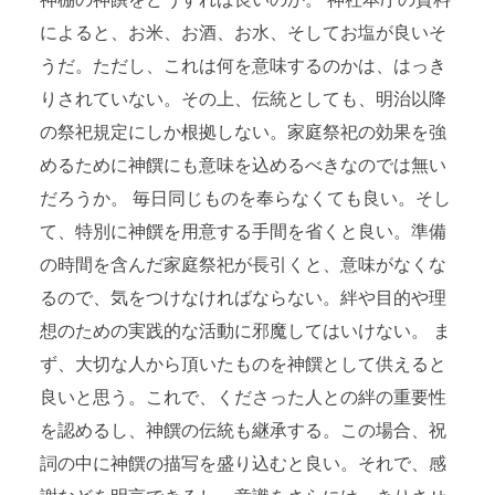
神棚の神饌をどうすれば良いのか。 神社本庁の資料
によると、お米、お酒、お水、そしてお塩が良いそ
うだ。ただし、これは何を意味するのかは、はっき
りされていない。その上、伝統としても、明治以降
の祭祀規定にしか根拠しない。家庭祭祀の効果を強
めるために神饌にも意味を込めるべきなのでは無い
だろうか。 毎日同じものを奉らなくても良い。そし
て、特別に神饌を用意する手間を省くと良い。準備
の時間を含んだ家庭祭祀が長引くと、意味がなくな
るので、気をつけなければならない。絆や目的や理
想のための実践的な活動に邪魔してはいけない。 ま
ず、大切な人から頂いたものを神饌として供えると
良いと思う。これで、くださった人との絆の重要性
を認めるし、神饌の伝統も継承する。この場合、祝
詞の中に神饌の描写を盛り込むと良い。それで、感