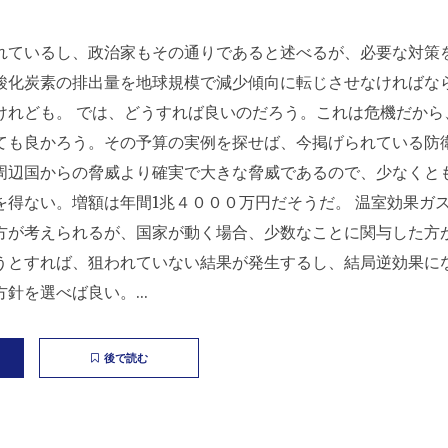
れているし、政治家もその通りであると述べるが、必要な対策
酸化炭素の排出量を地球規模で減少傾向に転じさせなければな
けれども。 では、どうすれば良いのだろう。これは危機だから
ても良かろう。その予算の実例を探せば、今掲げられている防
周辺国からの脅威より確実で大きな脅威であるので、少なくと
を得ない。増額は年間1兆４０００万円だそうだ。 温室効果ガ
方が考えられるが、国家が動く場合、少数なことに関与した方
うとすれば、狙われていない結果が発生するし、結局逆効果に
針を選べば良い。...
後で読む