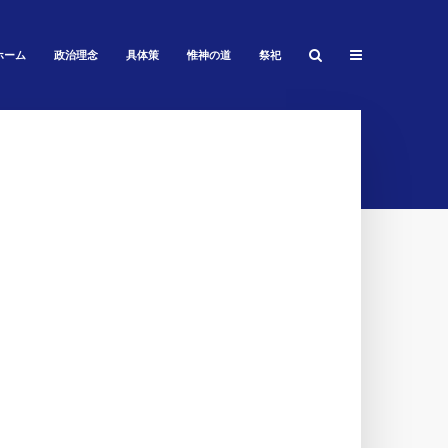
ホーム
政治理念
具体策
惟神の道
祭祀