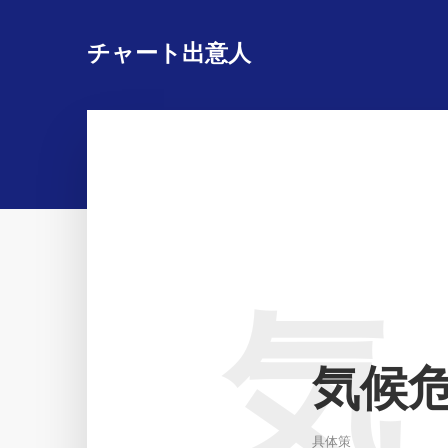
チャート出意人
気
気候
具体策