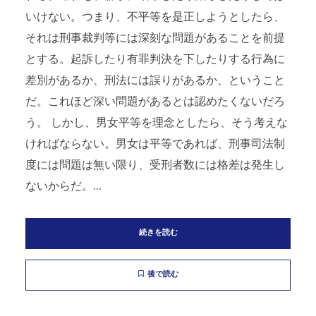
いけない。つまり、不平等を是正しようとしたら、
それは刑事裁判等には深刻な問題があることを前提
とする。起訴したり有罪判決を下したりする行為に
差別があるか、刑法には誤りがあるか、ということ
だ。これほど深い問題があるとは認めたくないだろ
う。 しかし、男女平等を理念としたら、そう考えな
ければならない。男女は平等であれば、刑事司法制
度には問題は無い限り、受刑者数には格差は発生し
ないからだ。...
続きを読む
後で読む