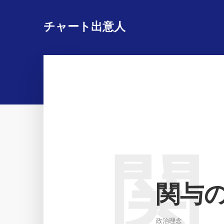
チャート出意人
関
関与
政治理念