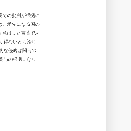
葉での批判が根拠に
は、矛先になる国の
反発はまた言葉であ
り得ないとも論じ
的な侵略は関与の
関与の根拠になり