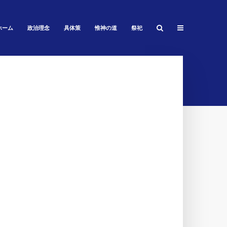
ホーム
政治理念
具体策
惟神の道
祭祀