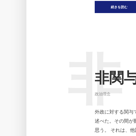
続きを読む
非
非関
政治理念
外政に対する関与
述べた。その間が
思う。 それは、