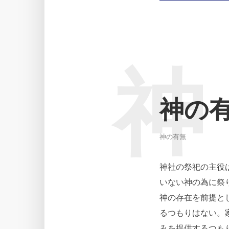
神
神の
神の有無
神社の祭祀の主役
いない神の為に祭
神の存在を前提と
るつもりはない。
みを提供するつも