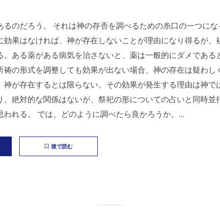
あるのだろう。 それは神の存否を調べるための糸口の一つにな
に効果はなければ、神が存在しないことが理由になり得るが、
る。ある薬がある病気を治さないと、薬は一般的にダメである
祈祷の形式を調整しても効果が出ない場合、神の存在は疑わし
、神が存在するとは限らない。その効果が発生する理由は神で
り、絶対的な関係はないが、祭祀の形についての占いと同時並
われる。 では、どのように調べたら良かろうか。...
後で読む