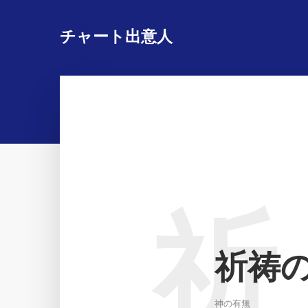
チャート出意人
祈
祈祷
神の有無