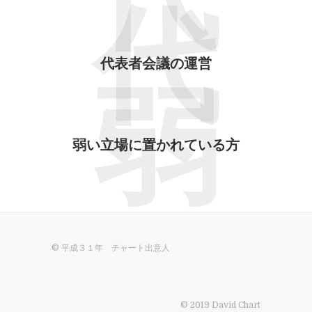
代
代
代表者会議の運営
弱
弱い立場に置かれている方
© 平成３１年 チャート出意人
© 2019 David Chart