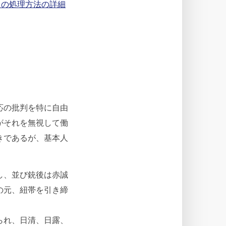
タの処理方法の詳細
応の批判を特に自由
がそれを無視して働
きであるが、基本人
し、並び銃後は赤誠
の元、紐帯を引き締
られ、日清、日露、