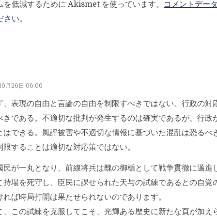
を低減するために Akismet を使っています。
コメントデー
ださい
。
10月26日 06:00
ず、表現の自由と言論の自由を制限すべきではない。行政の対
べきである。不適切な批判が発生するのは確実であるが、行政
とはできる。風評被害や不適切な情報に基づいた混乱は恐るべ
制限することは適切な対応策ではない。
國民が一丸となり、前線将兵は醜の御楯として戦争貫徹に邁進
て持場を死守し、臣民に課せられた天与の試練であるとの自覚
ければ時局打開は果たせられないのであります。
て、この試練を克服してこそ、光輝ある歴史に新たな頁が加え