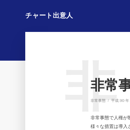
チャート出意人
非
非常
非常事態
平成 30 年 
非常事態で人権が
様々な措置は導入