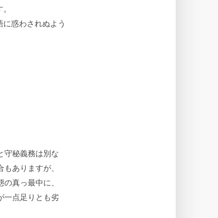
す。
語に惑わされぬよう
と守秘義務は別な
合もありますが、
態の真っ最中に、
が一点足りとも劣