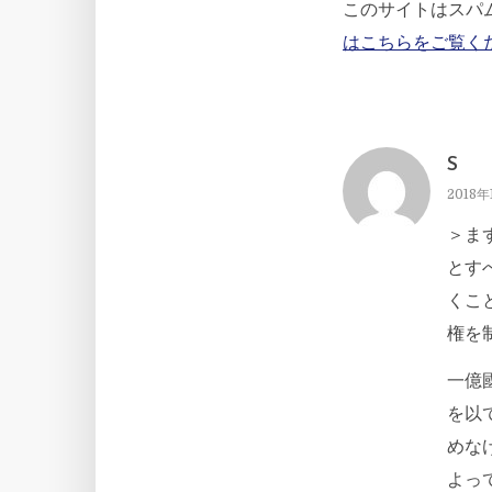
このサイトはスパム
はこちらをご覧く
S
2018年
＞ま
とす
くこ
権を
一億
を以
めな
よっ