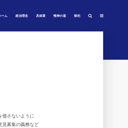
ホーム
政治理念
具体策
惟神の道
祭祀
を侵さないように
意見募集の義務など