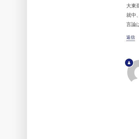
大東
就中
言論
返信