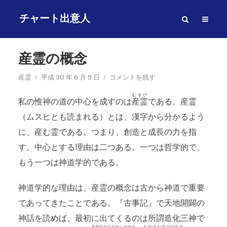
チャート出意人
産霊の概念
産霊
平成 30 年 6 月 9 日
コメントを残す
むすび
私の惟神の道の中心を成すのは
産霊
である。産霊
（ムスヒとも読まれる）とは、漢字から分かるよう
に、産む霊である。つまり、創造と成長の力を指
す。中心とする理由は二つある。一つは哲学的で、
もう一つは神道学的である。
神道学的な理由は、産霊の概念は古から神道で重要
であってきたことである。『古事記』で天地開闢の
神話を読めば、最初に出てくるのは所謂造化三神で
あめのみなかぬしのかみ
たかみむすびのかみ