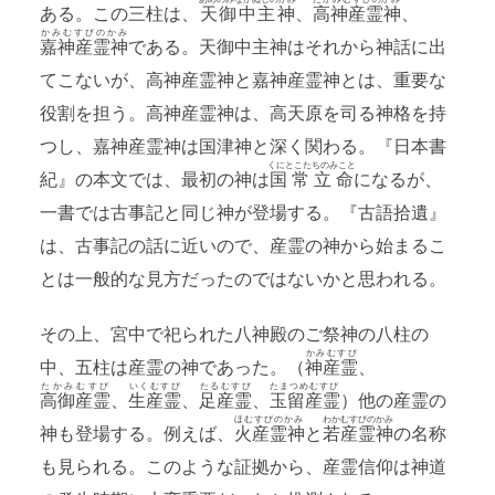
ある。この三柱は、
天御中主神
、
高神産霊神
、
かみむすびのかみ
嘉神産霊神
である。天御中主神はそれから神話に出
てこないが、高神産霊神と嘉神産霊神とは、重要な
役割を担う。高神産霊神は、高天原を司る神格を持
つし、嘉神産霊神は国津神と深く関わる。『日本書
くにとこたちのみこと
紀』の本文では、最初の神は
国常立命
になるが、
一書では古事記と同じ神が登場する。『古語拾遺』
は、古事記の話に近いので、産霊の神から始まるこ
とは一般的な見方だったのではないかと思われる。
その上、宮中で祀られた八神殿のご祭神の八柱の
かみむすび
中、五柱は産霊の神であった。（
神産霊
、
たかみむすび
いくむすび
たるむすび
たまつめむすび
高御産霊
、
生産霊
、
足産霊
、
玉留産霊
）他の産霊の
ほむすびのかみ
わかむすびのかみ
神も登場する。例えば、
火産霊神
と
若産霊神
の名称
も見られる。このような証拠から、産霊信仰は神道