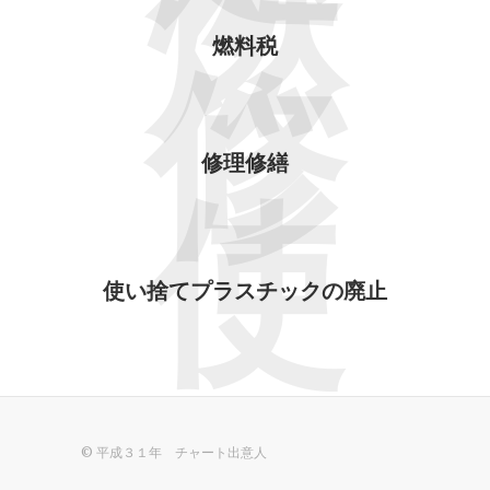
燃
燃料税
修
修理修繕
使
使い捨てプラスチックの廃止
© 平成３１年 チャート出意人