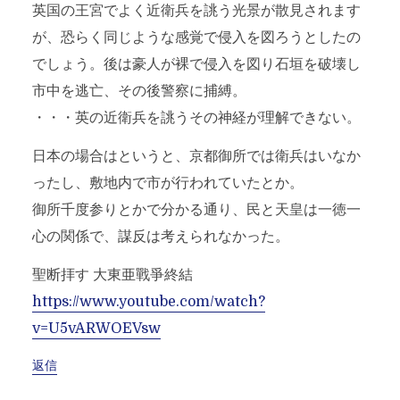
英国の王宮でよく近衛兵を誂う光景が散見されます
が、恐らく同じような感覚で侵入を図ろうとしたの
でしょう。後は豪人が裸で侵入を図り石垣を破壊し
市中を逃亡、その後警察に捕縛。
・・・英の近衛兵を誂うその神経が理解できない。
日本の場合はというと、京都御所では衛兵はいなか
ったし、敷地内で市が行われていたとか。
御所千度参りとかで分かる通り、民と天皇は一徳一
心の関係で、謀反は考えられなかった。
聖断拝す 大東亜戰爭終結
https://www.youtube.com/watch?
v=U5vARWOEVsw
返信