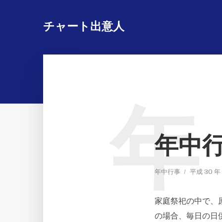
チャート出意人
年
年中
年中行事
平成 30 年 
家庭祭祀の中で、
の場合、毎日の日