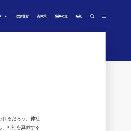
ホーム
政治理念
具体策
惟神の道
祭祀
われるだろう。神社
し、神社を真似する