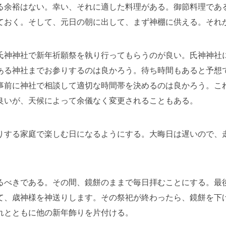
る余裕はない。幸い、それに適した料理がある。御節料理であ
ておく。そして、元日の朝に出して、まず神棚に供える。それ
氏神神社で新年祈願祭を執り行ってもらうのが良い。氏神神社
ある神社までお参りするのは良かろう。待ち時間もあると予想
事前に神社で相談して適切な時間帯を決めるのは良かろう。こ
良いが、天候によって余儀なく変更されることもある。
りする家庭で楽しむ日になるようにする。大晦日は遅いので、
るべきである。その間、鏡餅のままで毎日拝むことにする。最
て、歳神様を神送りします。その祭祀が終わったら、鏡餅を下
れとともに他の新年飾りを片付ける。