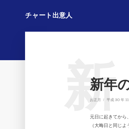
チャート出意人
新
新年
お正月
平成 30 年 11
元日に起きてから
（大晦日と同じよ