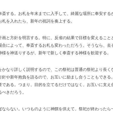
奉斎する。お札を年末までに入手して、綺麗な場所に奉安する
お札を入れたら、新年の祝詞を奏上する。
計画と方針を明言する。特に、反省の結果で目標を変えること
場合によって、奉斎するお札も変わっただろう。そうなら、去
神様を神送りするが、新年で新しく奉斎する神様を歓迎する。
をかなり詳しく説明するので、この祭祀は普通の祭祀より長く
方針や新年抱負を語るので、お互いに励まし合うこともできる
要である。つまり、目的を立てるだけではなく、お互いに支え
るべきだろう。
ばならない。いつものように神饌を供えて、祭祀が終わったら