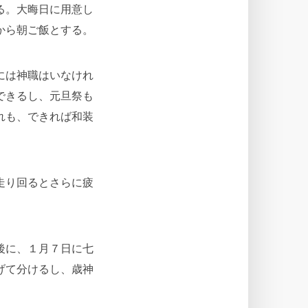
る。大晦日に用意し
から朝ご飯とする。
には神職はいなけれ
できるし、元旦祭も
れも、できれば和装
走り回るとさらに疲
後に、１月７日に七
げて分けるし、歳神