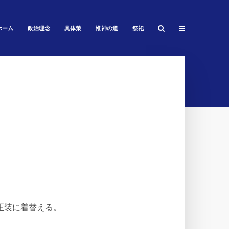
ホーム
政治理念
具体策
惟神の道
祭祀
正装に着替える。