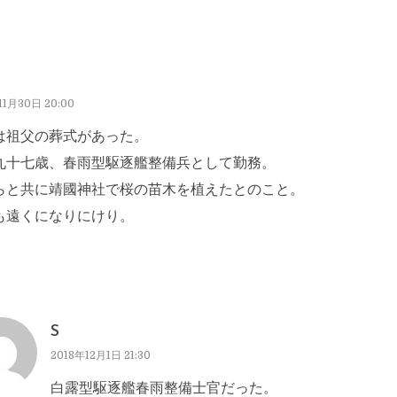
11月30日 20:00
は祖父の葬式があった。
九十七歳、春雨型駆逐艦整備兵として勤務。
らと共に靖國神社で桜の苗木を植えたとのこと。
も遠くになりにけり。
S
2018年12月1日 21:30
白露型駆逐艦春雨整備士官だった。