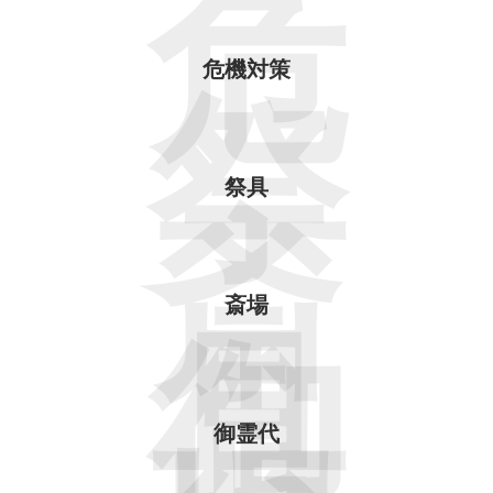
危
危機対策
祭
祭具
斎
斎場
具
御
御霊代