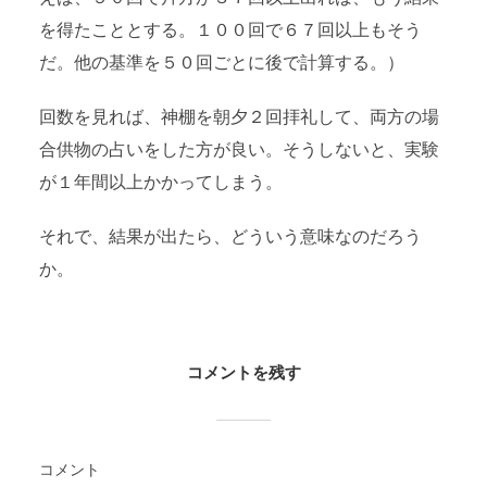
を得たこととする。１００回で６７回以上もそう
だ。他の基準を５０回ごとに後で計算する。）
回数を見れば、神棚を朝夕２回拝礼して、両方の場
合供物の占いをした方が良い。そうしないと、実験
が１年間以上かかってしまう。
それで、結果が出たら、どういう意味なのだろう
か。
コメントを残す
コメント