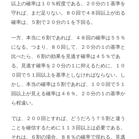
以上の確率は１０％程度である。２０分の１基準を
守れば、まだ足りない。８０回で４８回以上が出る
確率は、５割で２０分の１を下回る。
一方、本当に６割であれば、４８回の確率は５５％
になる。つまり、８０回して、２０分の１の基準と
比べたら、６割の効果を見逃す確率は４５％であ
る。見逃す確率を２０分の１に抑えるために、１０
０回で５１回以上を基準としなければならない。し
かし、本当の確率は５割であれば、１００回で５１
回以上が見える確率は４６％。２０分の１の基準か
ら程遠い。
では、２００回とすれば、どうだろう？５割と違う
ことを確信するために１１３回以上は必要である。
それは、６割の場合、８８％の確率で現れる。見逃