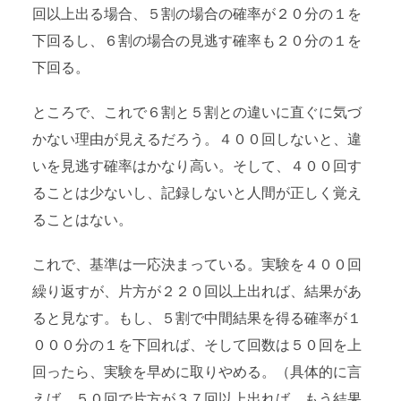
回以上出る場合、５割の場合の確率が２０分の１を
下回るし、６割の場合の見逃す確率も２０分の１を
下回る。
ところで、これで６割と５割との違いに直ぐに気づ
かない理由が見えるだろう。４００回しないと、違
いを見逃す確率はかなり高い。そして、４００回す
ることは少ないし、記録しないと人間が正しく覚え
ることはない。
これで、基準は一応決まっている。実験を４００回
繰り返すが、片方が２２０回以上出れば、結果があ
ると見なす。もし、５割で中間結果を得る確率が１
０００分の１を下回れば、そして回数は５０回を上
回ったら、実験を早めに取りやめる。（具体的に言
えば、５０回で片方が３７回以上出れば、もう結果