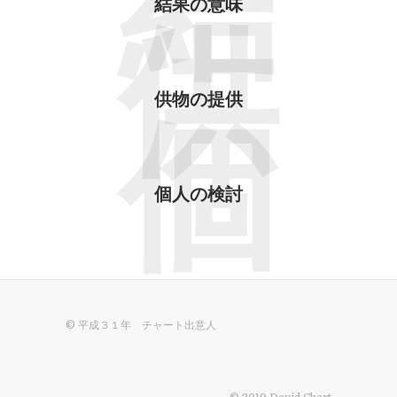
結
結果の意味
供
供物の提供
個
個人の検討
© 平成３１年 チャート出意人