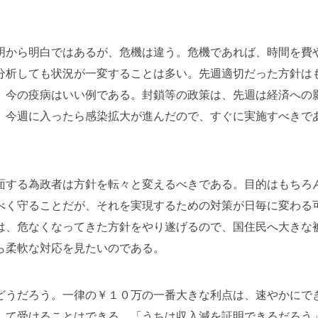
明から明白ではあるが、危機は違う。危機であれば、時間を費
分析しても状況が一変することは多い。先週適切だった方針は
。今の疫病はいい例である。封鎖等の政策は、先週は経済への
、今週に入ったら感染拡大が進んだので、すぐに実施すべきで
面する為政者は方針を転々と変えるべきである。目的はもちろ
べく守ることだが、それを実現するための対策が日毎に変わる
は、危なくなってきた方針をやり遂げるので、国住民へ大きな
ら柔軟な対応を見たいのである。
どうだろう。一律の￥１０万の一番大きな利点は、速やかにで
して受けることはできる。「うちは収入減を証明できるだろう