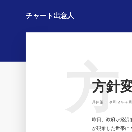
チャート出意人
方
方針
具体策
令和 2 年 4 月
昨日、政府が経済
が現象した世帯に