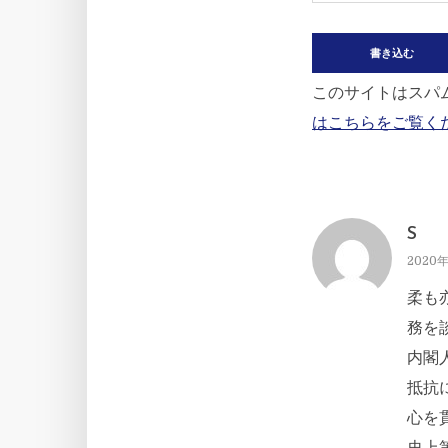
このサイトはスパム
はこちらをご覧く
S
2020年
柔も
務を
内閣
抵抗
心を