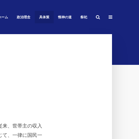
ホーム
政治理念
具体策
惟神の道
祭祀
従来、世帯主の収入
じて、一律に国民一