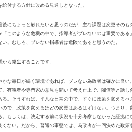
を給付する方針に改める見通しとなった。
最後にちょっと触れたいと思うのだが、主な課題は変更そのも
か「このような危機の中で、指導者がブレないのは重要である
ない。むしろ、ブレない指導者は危険であると思うのだ。
質から発生することです。
やかな毎日が続く環境であれば、ブレない為政者は確かに良い
て、有識者や専門家の意見を聞いて考えた上で、閣僚等と話し
ある。そうすれば、平凡な日常の中で、すぐに政策を変えるべ
いので、政策を変えるほどの変更はあるはずはない。つまり、
る。もしくは、決定する前に状況を十分考察しなかった証拠に
良くない。だから、普通の事態では、為政者が一回決めた政策