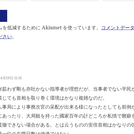
を低減するために Akismet を使っています。
コメントデー
ださい
。
4月19日 11:31
亦茹わず剛も亦吐かない指導者が理想だが、当事者でない平民
談じても首相を取り巻く環境はかなり複雑なのだ。
人事局により事務次官の采配が出来る様になったとしても前例
にあったり、大局観を持った國家百年の計どころか私情で難癖
貫徹できない場合がある。とは云うものの安倍首相はかなりの