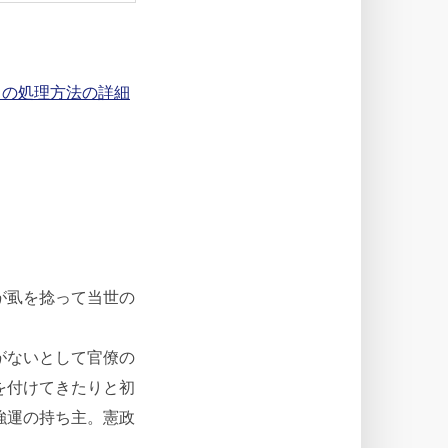
タの処理方法の詳細
が虱を捻って当世の
がないとして官僚の
を付けてきたりと初
強運の持ち主。憲政