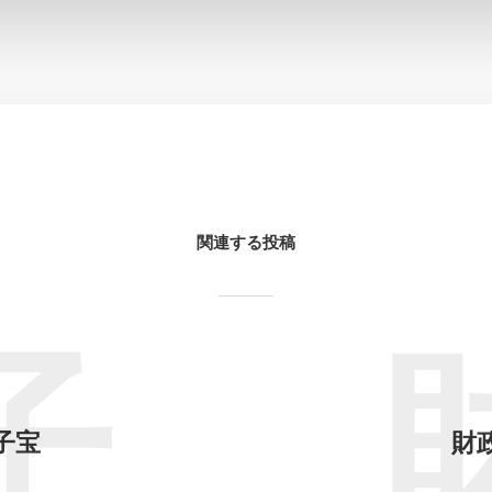
関連する投稿
子
子宝
財