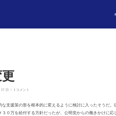
変更
 17 日
1 コメント
的な支援策の形を根本的に変えるように検討に入ったそうだ。
￥３０万を給付する方針だったが、公明党からの働きかけに応