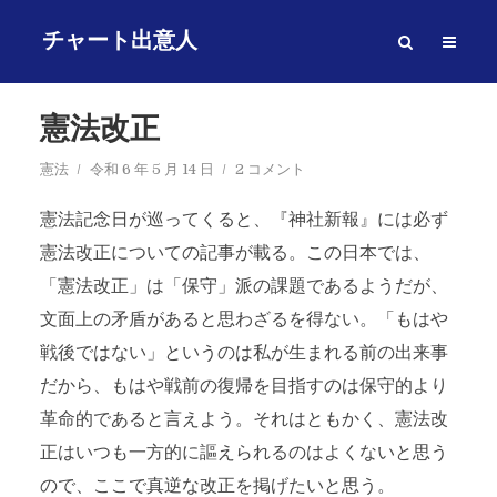
チャート出意人
憲法改正
憲法
令和 6 年 5 月 14 日
2 コメント
憲法記念日が巡ってくると、『神社新報』には必ず
憲法改正についての記事が載る。この日本では、
「憲法改正」は「保守」派の課題であるようだが、
文面上の矛盾があると思わざるを得ない。「もはや
戦後ではない」というのは私が生まれる前の出来事
だから、もはや戦前の復帰を目指すのは保守的より
革命的であると言えよう。それはともかく、憲法改
正はいつも一方的に謳えられるのはよくないと思う
ので、ここで真逆な改正を掲げたいと思う。