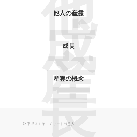
他
他人の産霊
成
成長
産
産霊の概念
長
© 平成３１年 チャート出意人