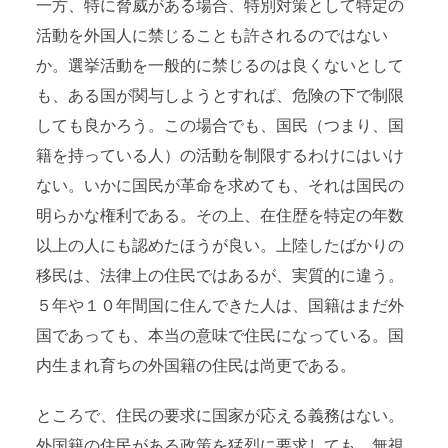
一方、特に脅威がある場合、特別対策として特定の
活動を外国人に禁じることも許されるのではない
か。選挙活動を一般的に禁じるのは良くないとして
も、ある国が関与しようとすれば、危険の下で制限
しても良かろう。この場合でも、国民（つまり、国
籍を持っている人）の活動を制限するわけにはいけ
ない。いかに国民が革命を求めても、それは国民の
明らかな権利である。その上、在住歴を特定の年数
以上の人にも認めたほうが良い。上陸したばかりの
移民は、法律上の住民ではあるが、実質的に違う。
５年や１０年間国に住んできた人は、国籍はまだ外
国であっても、本当の意味で住民になっている。国
内生まれ育ちの外国籍の住民は尚更である。
ところで、住民の要求に国家が応える義務はない。
外国籍の住民がある政策を猛烈に要求しても、無視