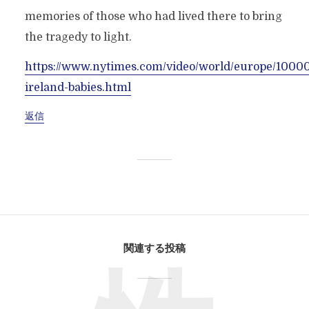
memories of those who had lived there to bring
the tragedy to light.
https://www.nytimes.com/video/world/europe/100
ireland-babies.html
返信
関連する投稿