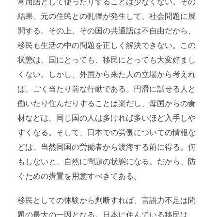
常用語として使ったりすることは少なくない。その
結果、元の住民との軋轢が発生して、社会問題に展
開する。その上、その国の共通語は不自由だから、
移民も生活の中の問題を正しく解決できない。この
状態は、国にとっても、移民にとっても大変好まし
くない。しかし、外国から来た人の立場から考えれ
ば、ごく当たり前な行動である。円滑に話せる人と
働いたり住んだりすることは楽だし、母国からの食
材などは、同じ国の人は多ければ多いほど入手しや
すくなる。そして、日本での労働についての情報な
どは、当然同国の労働者から渡海する前に得る。何
もしないと、自然に問題の状態になる。だから、防
ぐための措置を用意すべきである。
移民としての体験から判断すれば、言語力不足は問
題の最大の一因となる。日本に住んでいる移民は、