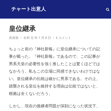
チャート出意人
皇位継承
具体策
令和 元 年 7 月 8 日
4 コメント
ちょっと前の『神社新報』に皇位継承についての記
事が載った。『神社新報』であるので、この記事が
男系天皇の必要性を強く推したことは驚くほどでは
なかろう。私もこの立場に同感できないわけではな
い。皇位継承の伝統は確かに男系である。その上、
踏襲される皇位を維持する理由は伝統ではないと、
根拠は全くないだろう。
しかし、現在の後継者問題が深刻になった状況下、