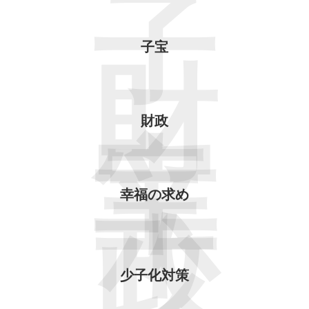
子
子宝
財
財政
幸
宝
幸福の求め
政
少
少子化対策