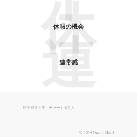
平
休
休暇の機会
連
連帯感
© 平成３１年 チャート出意人
© 2019 David Chart