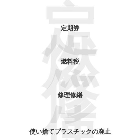
定
定期券
燃
燃料税
修
修理修繕
使
使い捨てプラスチックの廃止