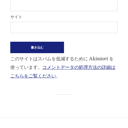
サイト
このサイトはスパムを低減するために Akismet を
使っています。
コメントデータの処理方法の詳細は
こちらをご覧ください
。