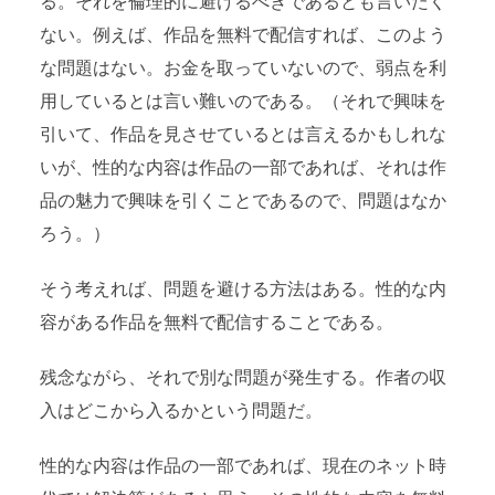
る。それを倫理的に避けるべきであるとも言いたく
ない。例えば、作品を無料で配信すれば、このよう
な問題はない。お金を取っていないので、弱点を利
用しているとは言い難いのである。（それで興味を
引いて、作品を見させているとは言えるかもしれな
いが、性的な内容は作品の一部であれば、それは作
品の魅力で興味を引くことであるので、問題はなか
ろう。）
そう考えれば、問題を避ける方法はある。性的な内
容がある作品を無料で配信することである。
残念ながら、それで別な問題が発生する。作者の収
入はどこから入るかという問題だ。
性的な内容は作品の一部であれば、現在のネット時