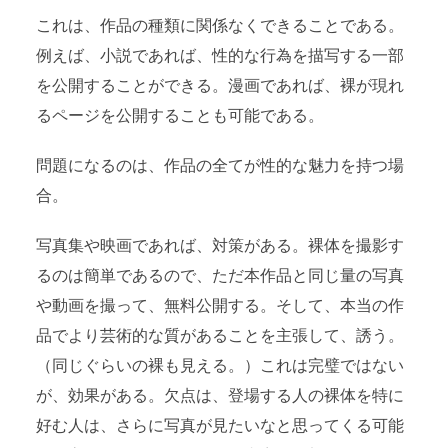
これは、作品の種類に関係なくできることである。
例えば、小説であれば、性的な行為を描写する一部
を公開することができる。漫画であれば、裸が現れ
るページを公開することも可能である。
問題になるのは、作品の全てが性的な魅力を持つ場
合。
写真集や映画であれば、対策がある。裸体を撮影す
るのは簡単であるので、ただ本作品と同じ量の写真
や動画を撮って、無料公開する。そして、本当の作
品でより芸術的な質があることを主張して、誘う。
（同じぐらいの裸も見える。）これは完璧ではない
が、効果がある。欠点は、登場する人の裸体を特に
好む人は、さらに写真が見たいなと思ってくる可能