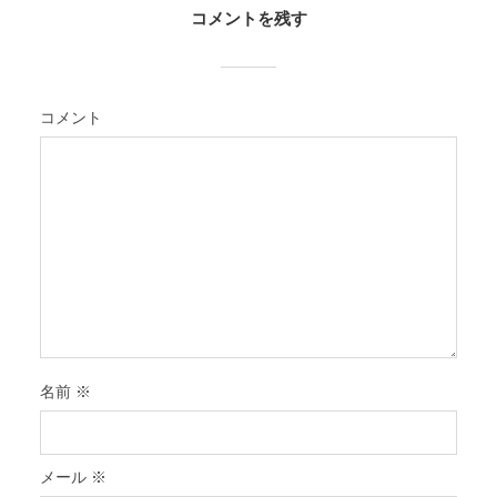
コメントを残す
コメント
名前
※
メール
※