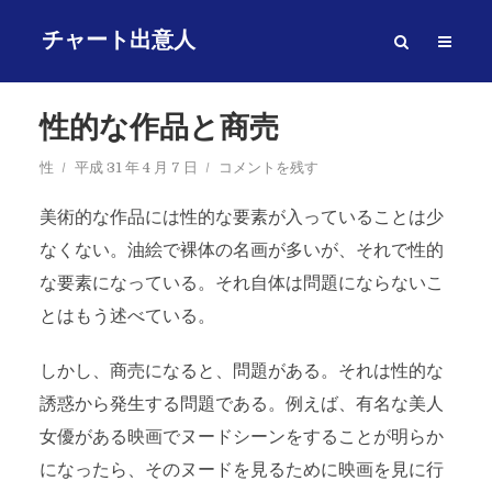
チャート出意人
性的な作品と商売
性
平成 31 年 4 月 7 日
コメントを残す
美術的な作品には性的な要素が入っていることは少
なくない。油絵で裸体の名画が多いが、それで性的
な要素になっている。それ自体は問題にならないこ
とはもう述べている。
しかし、商売になると、問題がある。それは性的な
誘惑から発生する問題である。例えば、有名な美人
女優がある映画でヌードシーンをすることが明らか
になったら、そのヌードを見るために映画を見に行