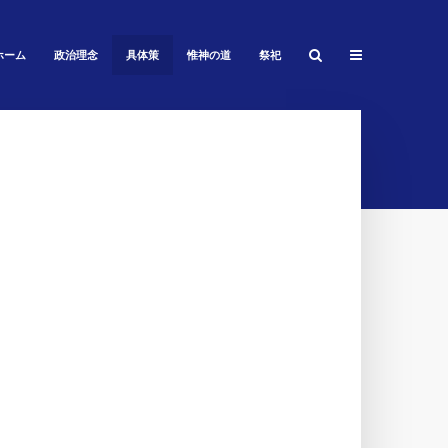
ホーム
政治理念
具体策
惟神の道
祭祀