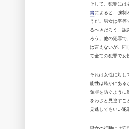
そして、犯罪には
書
によると、強制
うだ。男女は平等
るべきだろう。認
ろう。他の犯罪で
は言えないが、同
て全ての犯罪で女
それは女性に対し
能性は確かにある
冤罪を防ぐように
をわざと見逃すこ
見逃してもいい犯
男女の行動には安