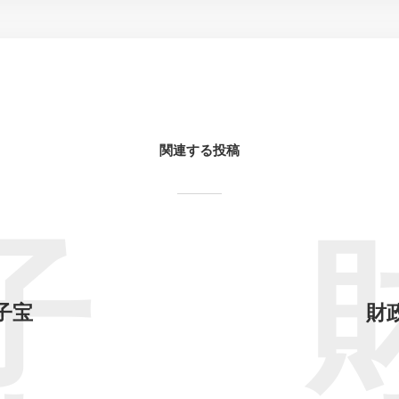
関連する投稿
子
子宝
財