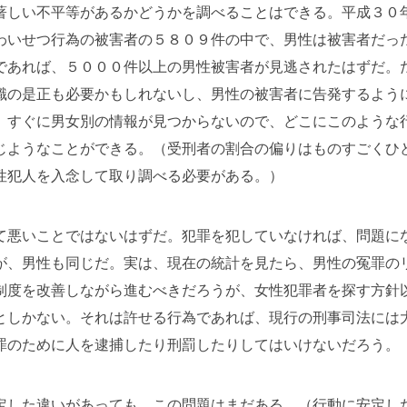
著しい不平等があるかどうかを調べることはできる。平成３０
わいせつ行為の被害者の５８０９件の中で、男性は被害者だっ
であれば、５０００件以上の男性被害者が見逃されたはずだ。
識の是正も必要かもしれないし、男性の被害者に告発するよう
、すぐに男女別の情報が見つからないので、どこにこのような
じようなことができる。（受刑者の割合の偏りはものすごくひ
性犯人を入念して取り調べる必要がある。）
て悪いことではないはずだ。犯罪を犯していなければ、問題に
が、男性も同じだ。実は、現在の統計を見たら、男性の冤罪の
制度を改善しながら進むべきだろうが、女性犯罪者を探す方針
としかない。それは許せる行為であれば、現行の刑事司法には
罪のために人を逮捕したり刑罰したりしてはいけないだろう。
定した違いがあっても、この問題はまだある。（行動に安定し