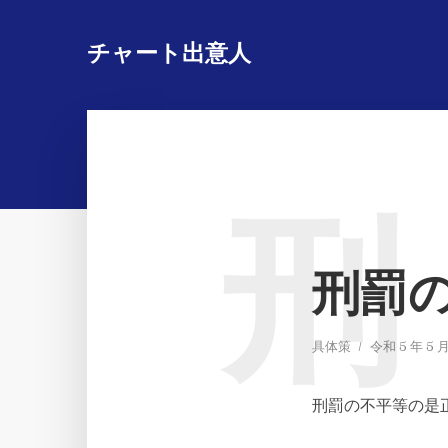
チャート出意人
刑
刑罰
具体策
令和 5 年 5 月
刑罰の不平等の是