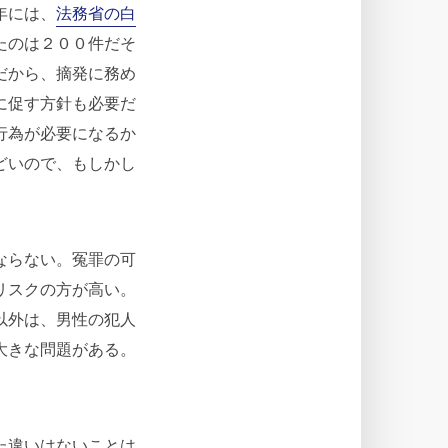
年には、
法務省の白
たのは２００件だそ
だから、摘発に務め
に促す方針も必要だ
行為が必要になるか
どいので、もしかし
ならない。冤罪の可
リスクの方が高い。
以外は、男性の犯人
大きな問題がある。
た違いはないことは