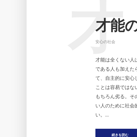
才
才能
安心の社会
才能は全くない人
である人も加えた
て、自主的に安心
ことは容易ではな
もちろん劣る。そ
い人のために社会
い。...
続きを読む