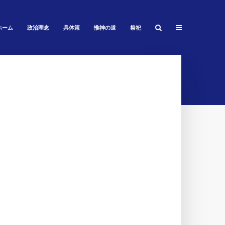
ホーム
政治理念
具体策
惟神の道
祭祀