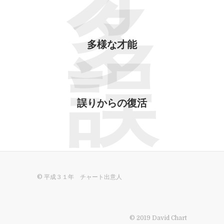
才
多
多様な才能
誤
誤りからの復活
© 平成３１年 チャート出意人
© 2019 David Chart