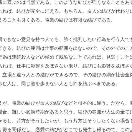
緒に喜ぶのは当然である。このような結びが強くなることもあ
れれば、結びが完全に消える。もちろん、友人の結びが代わり
えることも良くある。職業の結びは有限な結びである。
同できない意見を持つ人でも、強く批判したい行為を行う人で
できる。結びの範囲は仕事の範囲を出ないので、その外でのこ
行為は連続殺人などの極めて残酷なことであれば、見逃すこと
あれば、仕事に影響を及ぼさない限り、結びにも影響を及ぼさ
、立場と違う人との結びができるので、その結びの網が社会全
歩む人は、同じ道を歩まない人とも絆を結ぶべきである。
うが、職業の結びが友人の結びなどと根本的に違う。だから、
場合、難しい変換時期があると思う。結びの範囲が人生の全て
かるし、片方がそうしたいが、もう片方はそうしたくない場合
り得る関係だし、恋愛の結びがどこでも発生し得るので、この