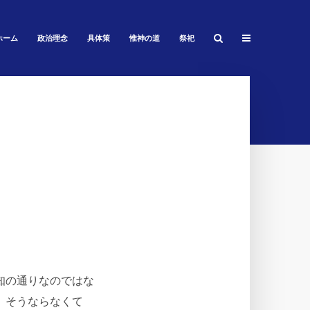
ホーム
政治理念
具体策
惟神の道
祭祀
知の通りなのではな
、そうならなくて