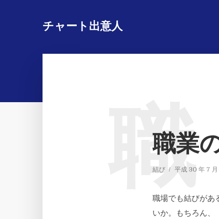
チャート出意人
職
職業
結び
平成 30 年 7 月
職場でも結びがあ
いか。もちろん、