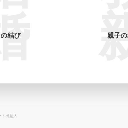
婚
姻の結び
親子の
ート出意人