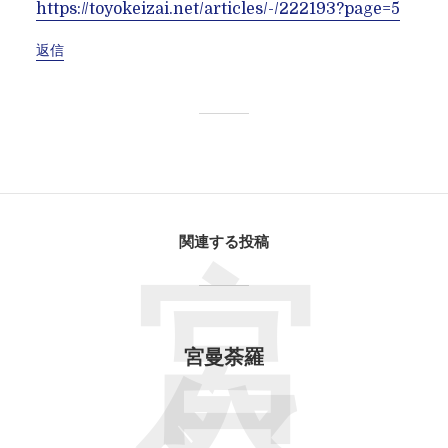
https://toyokeizai.net/articles/-/222193?page=5
返信
関連する投稿
宮
宮曼荼羅