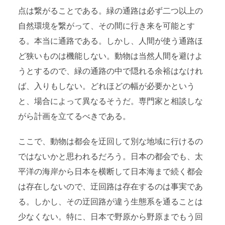
点は繋がることである。緑の通路は必ず二つ以上の
自然環境を繋がって、その間に行き来を可能とす
る。本当に通路である。しかし、人間が使う通路ほ
ど狭いものは機能しない。動物は当然人間を避けよ
うとするので、緑の通路の中で隠れる余裕はなけれ
ば、入りもしない。どれほどの幅が必要かという
と、場合によって異なるそうだ。専門家と相談しな
がら計画を立てるべきである。
ここで、動物は都会を迂回して別な地域に行けるの
ではないかと思われるだろう。日本の都会でも、太
平洋の海岸から日本を横断して日本海まで続く都会
は存在しないので、迂回路は存在するのは事実であ
る。しかし、その迂回路が違う生態系を通ることは
少なくない。特に、日本で野原から野原までもう回