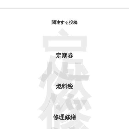
関連する投稿
定
定期券
燃
燃料税
修
修理修繕