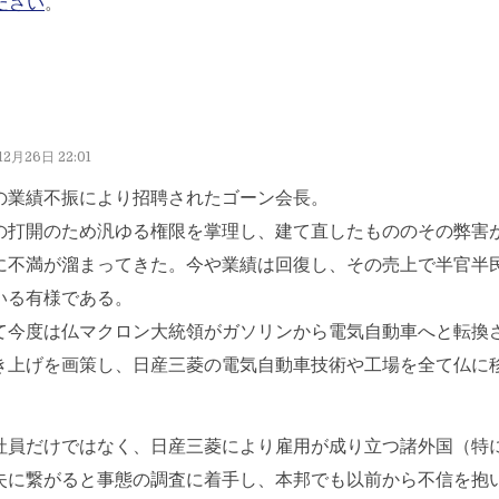
ださい
。
12月26日 22:01
の業績不振により招聘されたゴーン会長。
の打開のため汎ゆる権限を掌理し、建て直したもののその弊害
に不満が溜まってきた。今や業績は回復し、その売上で半官半
いる有様である。
て今度は仏マクロン大統領がガソリンから電気自動車へと転換
き上げを画策し、日産三菱の電気自動車技術や工場を全て仏に
。
社員だけではなく、日産三菱により雇用が成り立つ諸外国（特
失に繋がると事態の調査に着手し、本邦でも以前から不信を抱