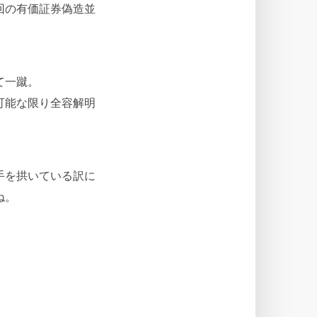
回の有価証券偽造並
て一蹴。
可能な限り全容解明
手を拱いている訳に
ね。