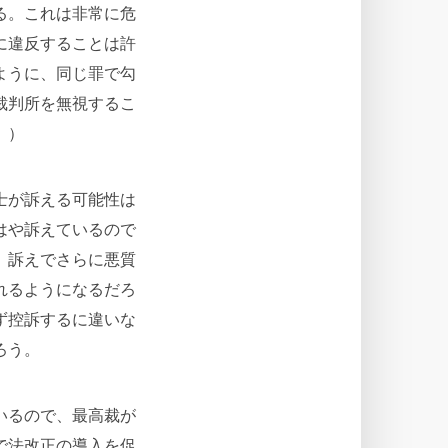
る。これは非常に危
に違反することは許
ように、同じ罪で勾
裁判所を無視するこ
。）
士が訴える可能性は
はや訴えているので
、訴えでさらに悪質
れるようになるだろ
ず控訴するに違いな
ろう。
いるので、最高裁が
で法改正の導入を促