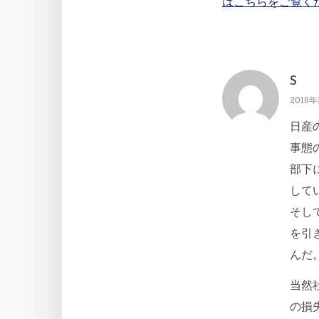
はこちらをご覧く
S
2018年
日産
事態
部下
して
そし
を引
んだ
当然
の損