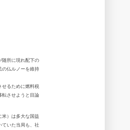
が随所に現れ配下の
民の仏ルノーを維持
させるために燃料税
移転させようと目論
に米）は多大な国益
いていた当局も、社