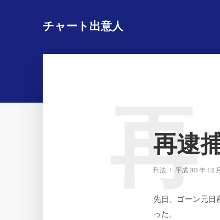
チャート出意人
再
再逮
刑法
平成 30 年 12 
先日、ゴーン元日
った。