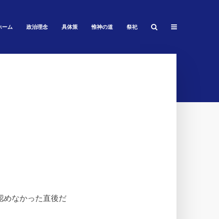
ホーム
政治理念
具体策
惟神の道
祭祀
認めなかった直後だ