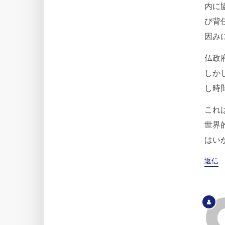
内に
び背
因み
仏政
しか
し時
これ
世界
はい
返信