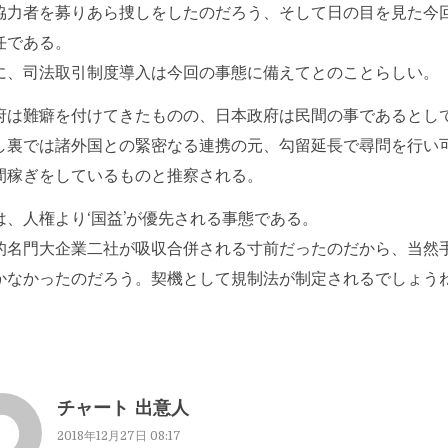
協力者を募りあら捜しをしたのだろう、そして日の目を見た今
任である。
に、司法取引制度導入は今回の事態に備えてとのことらしい。
府は難癖を付けてきたものの、日本政府は民間の事であるとし
し裏では諸外国との緊密なる連携の元、勾留延長で尋問を行い
間稼ぎをしているものと推察される。
は、人権より‘国益’が優先される事態である。
的名門大企業二社が吸収合併される寸前だったのだから、当然
かなかったのだろう。契機として規制法が制定されるでしょう
チャート 出意人
2018年12月27日 08:17