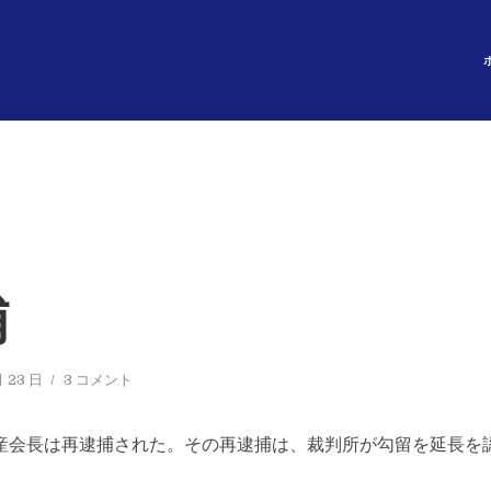
捕
月 23 日
3 コメント
産会長は再逮捕された。その再逮捕は、裁判所が勾留を延長を