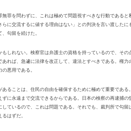
罪無罪を問わずに、これは極めて問題視すべきな行動であると
さらに交流するに値する理由はない」との判決を言い渡したに
て、勾留を続けた。
かもしれない。検察官は弁護士の資格を持っているので、その
であれば、急遽に法律を改正して、違法とすべきである。権力
力の悪用である。
があることは、住民の自由を確保するために極めて重要である
えずに永遠まで交流できるからである。日本の検察の再逮捕の
にしているので、これは問題である。それでも、裁判所で勾留
えるはずだ。