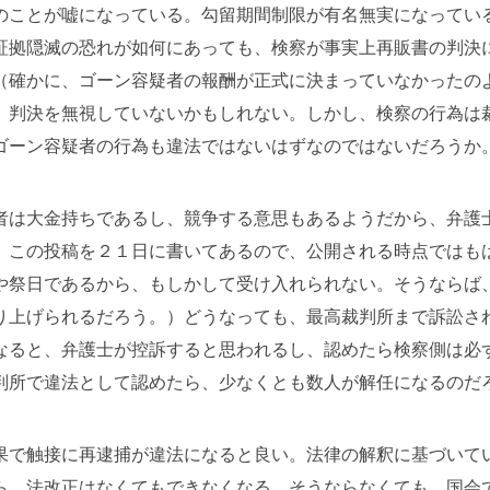
のことが嘘になっている。勾留期間制限が有名無実になってい
証拠隠滅の恐れが如何にあっても、検察が事実上再販書の判決
（確かに、ゴーン容疑者の報酬が正式に決まっていなかったの
、判決を無視していないかもしれない。しかし、検察の行為は
ゴーン容疑者の行為も違法ではないはずなのではないだろうか
者は大金持ちであるし、競争する意思もあるようだから、弁護
、この投稿を２１日に書いてあるので、公開される時点ではも
や祭日であるから、もしかして受け入れられない。そうならば
り上げられるだろう。）どうなっても、最高裁判所まで訴訟さ
なると、弁護士が控訴すると思われるし、認めたら検察側は必
判所で違法として認めたら、少なくとも数人が解任になるのだ
果で触接に再逮捕が違法になると良い。法律の解釈に基づいて
ら、法改正はなくてもできなくなる。そうならなくても、国会