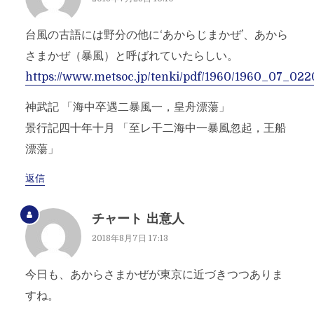
台風の古語には野分の他に‘あからじまかぜ’、あから
さまかぜ（暴風）と呼ばれていたらしい。
https://www.metsoc.jp/tenki/pdf/1960/1960_07_022
神武記 「海中卒遇二暴風一，皇舟漂蕩」
景行記四十年十月 「至レ干二海中一暴風忽起，王船
漂蕩」
返信
チャート 出意人
2018年8月7日 17:13
今日も、あからさまかぜが東京に近づきつつありま
すね。