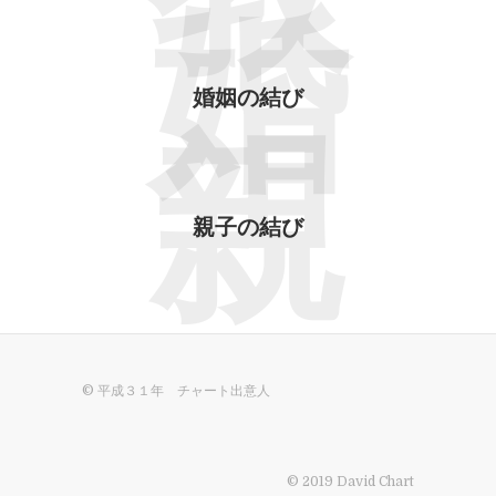
教
婚
婚姻の結び
親
親子の結び
© 平成３１年 チャート出意人
© 2019 David Chart