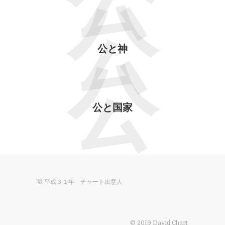
公
公
公と神
公
公と国家
© 平成３１年 チャート出意人
© 2019 David Chart