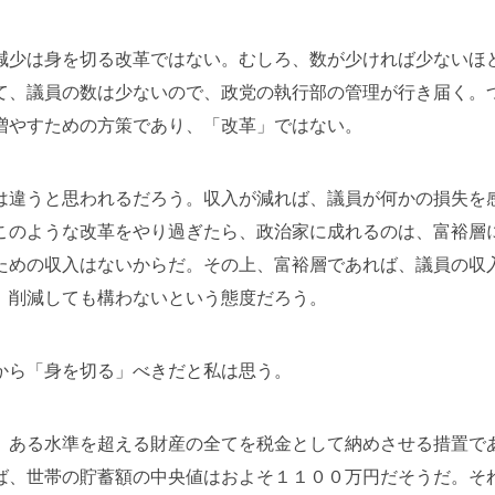
減少は身を切る改革ではない。むしろ、数が少ければ少ないほ
て、議員の数は少ないので、政党の執行部の管理が行き届く。
増やすための方策であり、「改革」ではない。
は違うと思われるだろう。収入が減れば、議員が何かの損失を
このような改革をやり過ぎたら、政治家に成れるのは、富裕層
ための収入はないからだ。その上、富裕層であれば、議員の収
、削減しても構わないという態度だろう。
から「身を切る」べきだと私は思う。
、ある水準を超える財産の全てを税金として納めさせる措置で
ば、世帯の貯蓄額の中央値はおよそ１１００万円だそうだ。そ