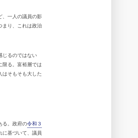
ど、一人の議員の影
つまり、これは政治
感じるのではない
に限る。富裕層では
入はそもそも大した
ある。政府の
令和３
れに基づいて、議員