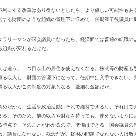
不利にする改革はあり得ないとしたら、より優しい可能性もあ
営する財団のような組織の管理下に収めて、任期満了後議員に
サラリーマンが国会議員になったら、経済面では普通の転職の
る組織が変わるだけだ。
人は違う。二つ目以上の居住を使えなくなる。株式等の財産も
得る収入も、財団の管理下になって、任期中は入手できない。
得る収入がこの制度の対象となる。些細な金額だが。
高めだから、生活や政治活動はそれで維持できるし、それはで
える。そのため、他の収入や財産を持っても、使えないように
る時点で、そのことがわかるので、準備はできる。国会議員の
は、議員になれない。残念だが、貧困の問題でなれない人は数