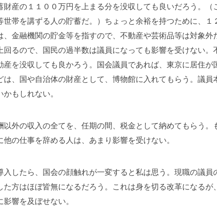
蓄財産の１１００万円を上まる分を没収しても良いだろう。（
等世帯を講ずる人の貯蓄だ。）ちょっと余裕を持つために、１
は、金融機関の貯金等を指すので、不動産や芸術品等は対象外
上回るので、国民の過半数は議員になっても影響を受けない。
動産を没収しても良かろう。国会議員であれば、東京に居住が
どは、国や自治体の財産として、博物館に入れてもらう。議員
いかもしれない。
酬以外の収入の全てを、任期の間、税金として納めてもらう。
に他の仕事を辞める人は、あまり影響を受けない。
導入したら、国会の顔触れが一変すると私は思う。現職の議員
した方はほぼ皆無になるだろう。これは身を切る改革になるが
に影響を及ぼせない。