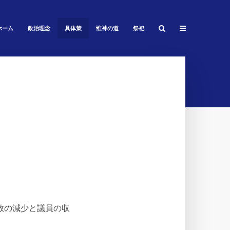
ホーム
政治理念
具体策
惟神の道
祭祀
数の減少と議員の収