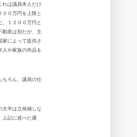
これは議員本人だけ
２００万円を上限と
だ。１２００万円と
不動産は別だが、主
国家によって提供さ
本人や家族の作品を
もちろん、議員の仕
の大半は立候補しな
、上記に述べた通