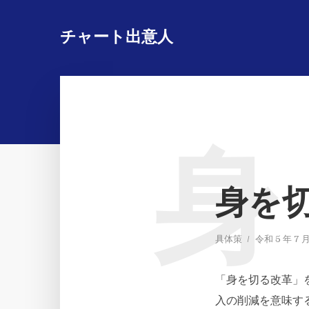
チャート出意人
身
身を
具体策
令和 5 年 7 月
「身を切る改革」
入の削減を意味す