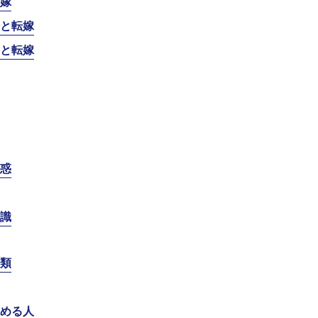
嫁
と転嫁
と転嫁
惑
識
類
める人