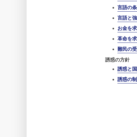
言語の条
言語と強
お金を求
革命を求
難民の受
誘惑の方針
誘惑と国
誘惑の制