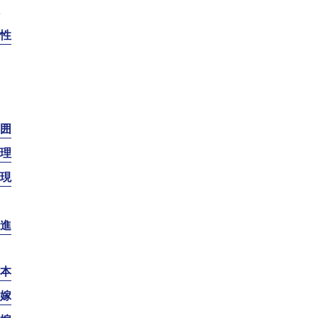
性
囲
理
現
進
本
嫁