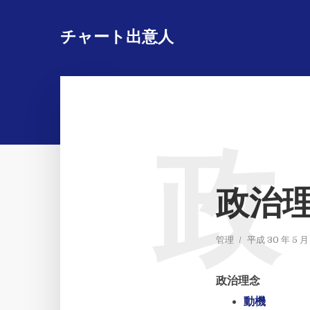
チャート出意人
政
政治
管理
平成 30 年 5 月
政治理念
動機