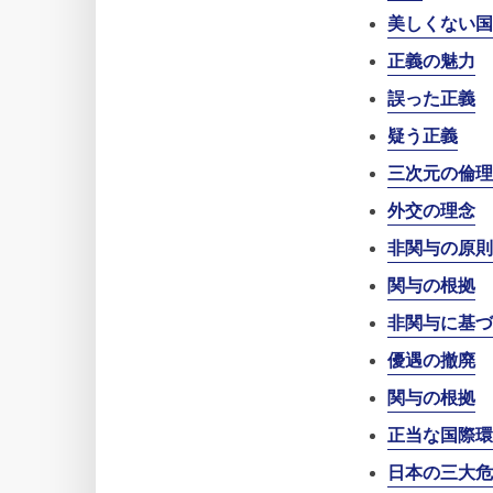
美しくない国
正義の魅力
誤った正義
疑う正義
三次元の倫理
外交の理念
非関与の原則
関与の根拠
非関与に基づ
優遇の撤廃
関与の根拠
正当な国際環
日本の三大危