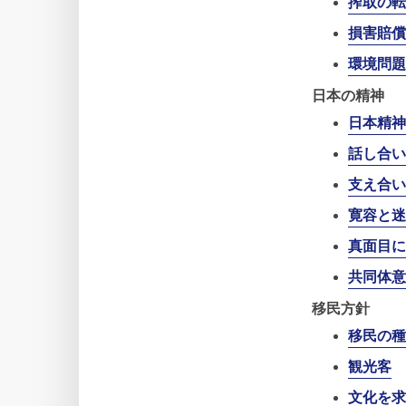
搾取の転
損害賠償
環境問題
日本の精神
日本精神
話し合い
支え合い
寛容と迷
真面目に
共同体意
移民方針
移民の種
観光客
文化を求