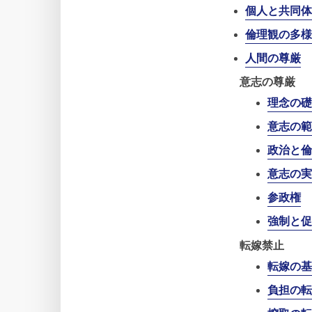
個人と共同体
倫理観の多様
人間の尊厳
意志の尊厳
理念の礎
意志の範
政治と倫
意志の実
参政権
強制と促
転嫁禁止
転嫁の基
負担の転