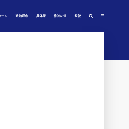
ホーム
政治理念
具体策
惟神の道
祭祀