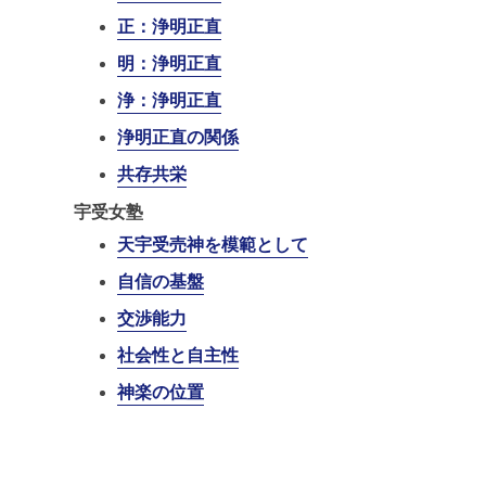
正：浄明正直
明：浄明正直
浄：浄明正直
浄明正直の関係
共存共栄
宇受女塾
天宇受売神を模範として
自信の基盤
交渉能力
社会性と自主性
神楽の位置