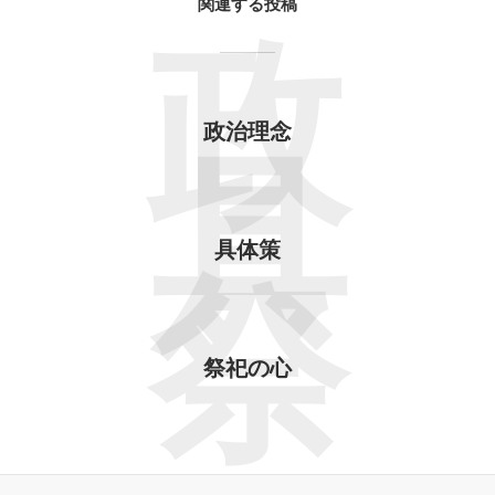
関連する投稿
政
政治理念
具
具体策
祭
祭祀の心