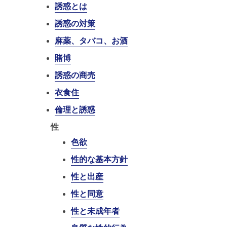
誘惑とは
誘惑の対策
麻薬、タバコ、お酒
賭博
誘惑の商売
衣食住
倫理と誘惑
性
色欲
性的な基本方針
性と出産
性と同意
性と未成年者