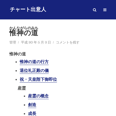
チャート出意人
かんながらのみち
惟神の道
管理
平成 30 年 5 月 3 日
コメントを残す
惟神の道
惟神の道の行方
退位礼正殿の儀
祝・天皇陛下御即位
産霊
産霊の概念
創造
成長