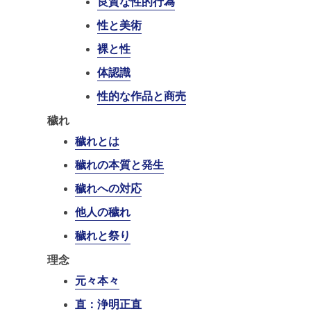
良質な性的行為
性と美術
裸と性
体認識
性的な作品と商売
穢れ
穢れとは
穢れの本質と発生
穢れへの対応
他人の穢れ
穢れと祭り
理念
元々本々
直：浄明正直