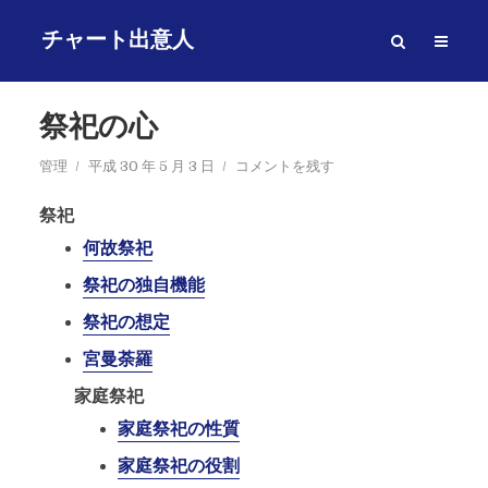
チャート出意人
祭祀の心
管理
平成 30 年 5 月 3 日
コメントを残す
祭祀
何故祭祀
祭祀の独自機能
祭祀の想定
宮曼荼羅
家庭祭祀
家庭祭祀の性質
家庭祭祀の役割