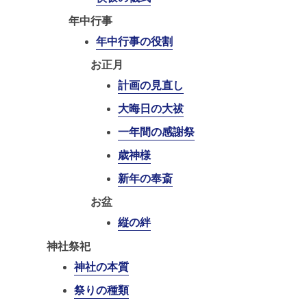
年中行事
年中行事の役割
お正月
計画の見直し
大晦日の大祓
一年間の感謝祭
歳神様
新年の奉斎
お盆
縦の絆
神社祭祀
神社の本質
祭りの種類