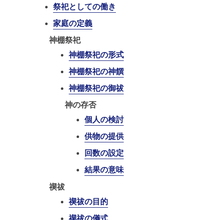
祭祀としての働き
家庭の定義
神棚祭祀
神棚祭祀の形式
神棚祭祀の神饌
神棚祭祀の御祓
神の存否
個人の検討
供物の提供
回数の設定
結果の意味
禊祓
禊祓の目的
禊祓の儀式