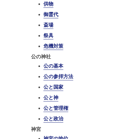
供物
御霊代
斎場
祭具
危機対策
公の神社
公の基本
公の参拝方法
公と国家
公と神
公と管理権
公と政治
神宮
神宮の地位