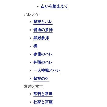
占いを踏まえて
ハレとケ
祭祀とハレ
普通の参拝
昇殿参拝
禊
参籠のハレ
神職のハレ
一人神職とハレ
祭祀のケ
常若と常世
常若と常世
社家と宮座